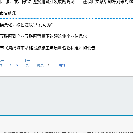
加、减、乘、除”法 迎接建筑业发展的高潮——谨以此文献给即将到来的20
市交响乐
候变化，绿色建筑“大有可为”
互联网到产业互联网背景下的建筑业企业信息化
布《海绵城市基础设施施工与质量验收标准》的公告
上一
下一
页
1
2
页
尾页
跳转