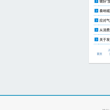
做好“
奏响城
应对气
从消费
关于发
首页