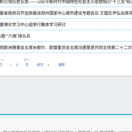
帜引领历史巨变——习近平新时代中国特色社会主义思想指引“十三五”经
委省政府召开加快推进郑州国家中心城市建设专题会议 王国生尹弘出席
委理论学习中心组举行集体学习研讨
六稳”“六保”排头兵
同欧洲理事会主席米歇尔、欧盟委员会主席冯德莱恩共同主持第二十二次
上一
下一
页
1
2
页
尾页
跳转